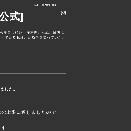
Tel / 0289-84-8511
公式]
から生育し精麻、注連縄、麻紙、麻炭に
合っている私達がいる事を知っていただ
りました。
数の上限に達しましたので、
ます！