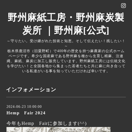
野州麻紙工房・野州麻炭製
炭所 ｜野州麻[公式]
～守りたい。受け継がれた技術と知恵。そして伝えたい！残したい！
～
栃木県鹿沼市（旧粟野町）で400年の歴史を持つ麻農家の公式ホーム
ページです。希少な国産麻である野州麻を種から生育し精麻、注連
縄、麻紙、麻炭に加工し販売しています。野州麻紙工房には伝統文化
を学びたい！と全国各地から集まった若者たちと共に麻に向き合って
いる私達がいる事を知っていただければ幸いです。
インフォメーション
2024-06-23 10:00:00
Hemp Fair 2024
今年もHemp Fairに参加します(^^)