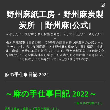
野州麻紙工房・野州麻炭製
炭所 ｜野州麻[公式]
～守りたい。受け継がれた技術と知恵。そして伝えたい！残したい！
～
栃木県鹿沼市（旧粟野町）で400年の歴史を持つ麻農家の公式ホーム
ページです。希少な国産麻である野州麻を種から生育し精麻、注連
縄、麻紙、麻炭に加工し販売しています。野州麻紙工房には伝統文化
を学びたい！と全国各地から集まった若者たちと共に麻に向き合って
いる私達がいる事を知っていただければ幸いです。
麻の手仕事日記 2022
～麻の手仕事日記 2022～
＊栃木県の指導により
麻畑は過去に撮影した写真を掲載します。