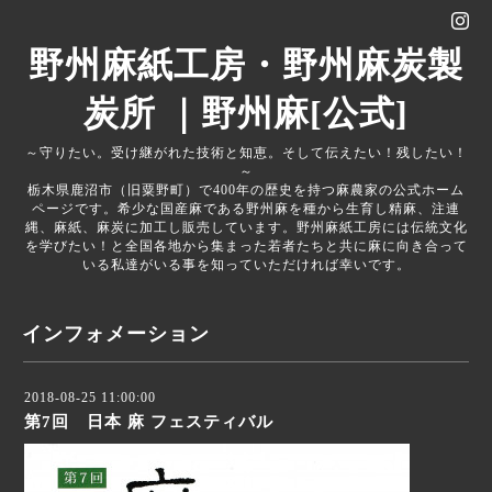
野州麻紙工房・野州麻炭製
炭所 ｜野州麻[公式]
～守りたい。受け継がれた技術と知恵。そして伝えたい！残したい！
～
栃木県鹿沼市（旧粟野町）で400年の歴史を持つ麻農家の公式ホーム
ページです。希少な国産麻である野州麻を種から生育し精麻、注連
縄、麻紙、麻炭に加工し販売しています。野州麻紙工房には伝統文化
を学びたい！と全国各地から集まった若者たちと共に麻に向き合って
いる私達がいる事を知っていただければ幸いです。
インフォメーション
2018-08-25 11:00:00
第7回 日本 麻 フェスティバル