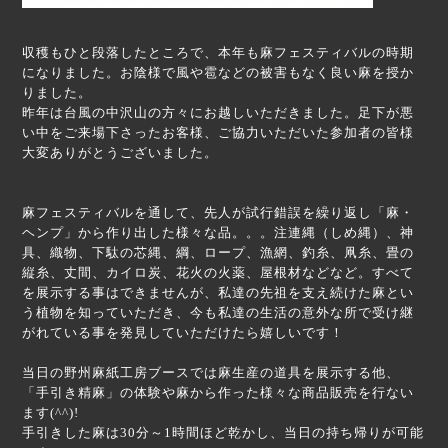
収穫もひと段落したところで、本年も麻フェスティバルの時期
になりました。お陰様で風や雹などの被害もなく良い麻を授か
りました。
昨年は台風の中沢山の方々にお越しいただきました。足下が悪
い中をご来場下さったお客様、ご協力いただいた参加者の皆様
大変ありがとうございました。
麻フェスティバルを通して、先人が試行錯誤を繰り返し「麻・
ヘンプ」から作り出した様々な品。。。
注連縄（しめ縄）、神
具、織物、下駄の芯縄、綱、ロープ、漁網、釣糸、凧糸、畳の
縦糸、丈間、カイロ炭、花火の火薬、屋根材などなど。すべて
を展示する事はできませんが、私達の先祖を支え続けた麻とい
う植物を知っていただき、今も私達の生活の意外な所で受け継
がれている事を発見していただけたら嬉しいです！
当日の野州麻紙工房ブースでは麻生産の道具を展示する他、
「手引き精麻」の体験や麻から作った様々な商品販売を行ない
ます(^^)!
手引きした麻は30分～1時間ほど乾かし、当日の持ち帰りが可能