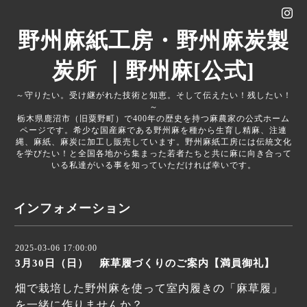
野州麻紙工房・野州麻炭製
炭所 ｜野州麻[公式]
～守りたい。受け継がれた技術と知恵。そして伝えたい！残したい！
～
栃木県鹿沼市（旧粟野町）で400年の歴史を持つ麻農家の公式ホーム
ページです。希少な国産麻である野州麻を種から生育し精麻、注連
縄、麻紙、麻炭に加工し販売しています。野州麻紙工房には伝統文化
を学びたい！と全国各地から集まった若者たちと共に麻に向き合って
いる私達がいる事を知っていただければ幸いです。
インフォメーション
2025-03-06 17:00:00
3月30日（日） 麻草履づくりのご案内【満員御礼】
畑で栽培した野州麻を使って室内履きの「麻草履」
を一緒に作りませんか？