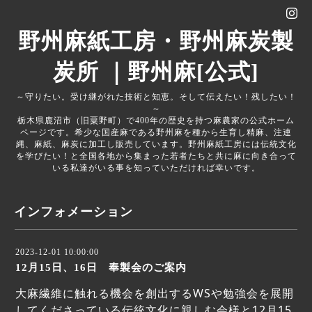
野州麻紙工房・野州麻炭製
炭所 ｜野州麻[公式]
～守りたい。受け継がれた技術と知恵。そして伝えたい！残したい！
～
栃木県鹿沼市（旧粟野町）で400年の歴史を持つ麻農家の公式ホーム
ページです。希少な国産麻である野州麻を種から生育し精麻、注連
縄、麻紙、麻炭に加工し販売しています。野州麻紙工房には伝統文化
を学びたい！と全国各地から集まった若者たちと共に麻に向き合って
いる私達がいる事を知っていただければ幸いです。
インフォメーション
2023-12-01 10:00:00
12月15日、16日 奉製会のご案内
大麻繊維に触れる機会を創出するWSや勉強会を展開
してくださっている伝統文化に親しむ会様と12月15