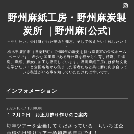
野州麻紙工房・野州麻炭製
炭所 ｜野州麻[公式]
～守りたい。受け継がれた技術と知恵。そして伝えたい！残したい！
～
栃木県鹿沼市（旧粟野町）で400年の歴史を持つ麻農家の公式ホーム
ページです。希少な国産麻である野州麻を種から生育し精麻、注連
縄、麻紙、麻炭に加工し販売しています。野州麻紙工房には伝統文化
を学びたい！と全国各地から集まった若者たちと共に麻に向き合って
いる私達がいる事を知っていただければ幸いです。
インフォメーション
2023-10-17 10:00:00
１２月２日 お正月飾り作りのご案内
毎年ツアーを企画してくださっている ちいろば企
画様の日帰りツアー参加者募集中です！