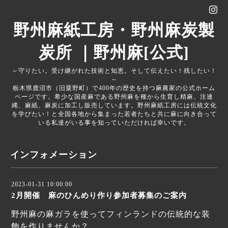
野州麻紙工房・野州麻炭製
炭所 ｜野州麻[公式]
～守りたい。受け継がれた技術と知恵。そして伝えたい！残したい！
～
栃木県鹿沼市（旧粟野町）で400年の歴史を持つ麻農家の公式ホーム
ページです。希少な国産麻である野州麻を種から生育し精麻、注連
縄、麻紙、麻炭に加工し販売しています。野州麻紙工房には伝統文化
を学びたい！と全国各地から集まった若者たちと共に麻に向き合って
いる私達がいる事を知っていただければ幸いです。
インフォメーション
2023-01-31 10:00:00
2月開催 麻のひんめり作り参加者募集のご案内
野州麻の麻ガラを使ってフィンランドの伝統的な装
飾を作りませんか？