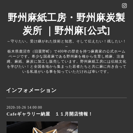
野州麻紙工房・野州麻炭製
炭所 ｜野州麻[公式]
～守りたい。受け継がれた技術と知恵。そして伝えたい！残したい！
～
栃木県鹿沼市（旧粟野町）で400年の歴史を持つ麻農家の公式ホーム
ページです。希少な国産麻である野州麻を種から生育し精麻、注連
縄、麻紙、麻炭に加工し販売しています。野州麻紙工房には伝統文化
を学びたい！と全国各地から集まった若者たちと共に麻に向き合って
いる私達がいる事を知っていただければ幸いです。
インフォメーション
2020-10-26 14:00:00
Cafeギャラリー納屋 １１月開店情報！