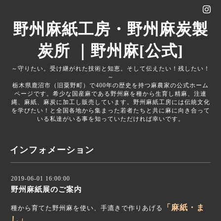
野州麻紙工房・野州麻炭製
炭所 ｜野州麻[公式]
～守りたい。受け継がれた技術と知恵。そして伝えたい！残したい！
～
栃木県鹿沼市（旧粟野町）で400年の歴史を持つ麻農家の公式ホーム
ページです。希少な国産麻である野州麻を種から生育し精麻、注連
縄、麻紙、麻炭に加工し販売しています。野州麻紙工房には伝統文化
を学びたい！と全国各地から集まった若者たちと共に麻に向き合って
いる私達がいる事を知っていただければ幸いです。
インフォメーション
2019-06-01 16:00:00
野州麻紙展のご案内
「麻紙・ま
種から育てた野州麻を使い、手漉きで作りあげる
し」